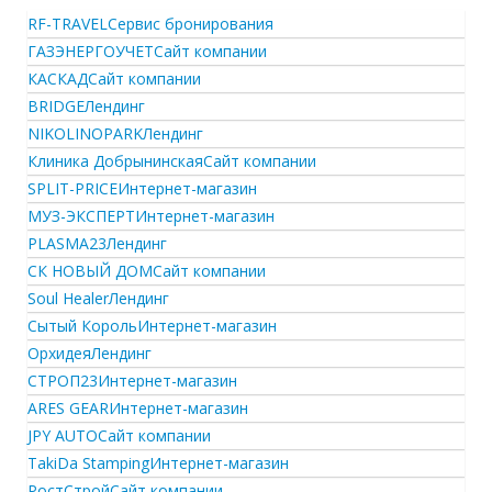
RF-TRAVEL
Сервис бронирования
ГАЗЭНЕРГОУЧЕТ
Сайт компании
КАСКАД
Сайт компании
BRIDGE
Лендинг
NIKOLINOPARK
Лендинг
Клиника Добрынинская
Сайт компании
SPLIT-PRICE
Интернет-магазин
МУЗ-ЭКСПЕРТ
Интернет-магазин
PLASMA23
Лендинг
СК НОВЫЙ ДОМ
Сайт компании
Soul Healer
Лендинг
Сытый Король
Интернет-магазин
Орхидея
Лендинг
СТРОП23
Интернет-магазин
ARES GEAR
Интернет-магазин
JPY AUTO
Сайт компании
TakiDa Stamping
Интернет-магазин
РостСтрой
Сайт компании